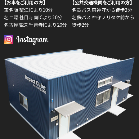
【お車をご利用の方】
【公共交通機関をご利用の方】
東名阪 蟹江ICより10分
名鉄バス 東神守から徒歩2分
名二環 甚目寺南ICより20分
名鉄バス 神守ノリタケ前から
名古屋高速 千音寺ICより20分
徒歩2分